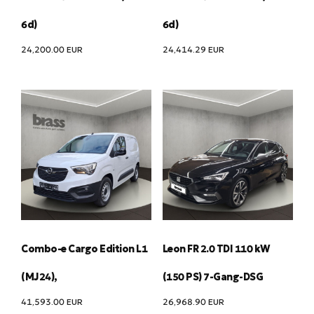
6d)
6d)
24,200.00
EUR
24,414.29
EUR
Combo-e Cargo Edition L1
Leon FR 2.0 TDI 110 kW
(MJ24),
(150 PS) 7-Gang-DSG
41,593.00
EUR
26,968.90
EUR