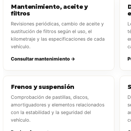
Mantenimiento, aceite y
D
filtros
e
Revisiones periódicas, cambio de aceite y
L
sustitución de filtros según el uso, el
t
kilometraje y las especificaciones de cada
e
vehículo.
c
Consultar mantenimiento →
P
Frenos y suspensión
S
Comprobación de pastillas, discos,
D
amortiguadores y elementos relacionados
s
con la estabilidad y la seguridad del
a
vehículo.
c