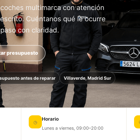
 coches multimarca con atención
 escrito. Cuéntanos qué le ocurre
 paso con claridad.
tar presupuesto
supuesto antes de reparar
Villaverde, Madrid Sur
Horario
◷
Lunes a viernes, 09:00–20:00