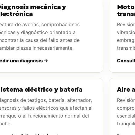
iagnosis mecánica y
Motor
lectrónica
trans
ectura de averías, comprobaciones
Revisió
écnicas y diagnóstico orientado a
vibraci
ncontrar la causa del fallo antes de
embragu
ambiar piezas innecesariamente.
transmi
edir una diagnosis →
Consult
istema eléctrico y batería
Aire 
iagnosis de testigos, batería, alternador,
Revisió
ensores y fallos eléctricos que afectan al
comprob
rranque o al funcionamiento normal del
esencia
oche.
tranquil