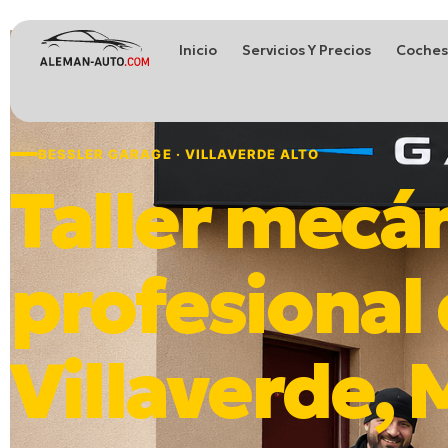
Inicio
Servicios Y Precios
Coches
Coches de Alemania
Importación de Coches de Alemania
BESSLER GARAGE · VILLAVERDE ALTO
Taller mecá
profesional
Villaverde,