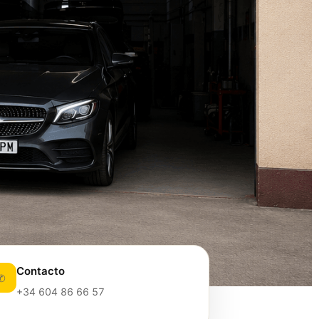
Contacto
✆
+34 604 86 66 57