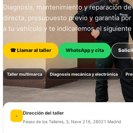
Diagnosis, mantenimiento y reparación de
directa, presupuesto previo y garantía por
a tu vehículo y te indicaremos el siguiente
☎ Llamar al taller
WhatsApp y cita
Solici
Taller multimarca
Diagnosis mecánica y electrónica
Pre
Dirección del taller
⌖
Paseo de los Talleres, 3, Nave 216, 28021 Madrid