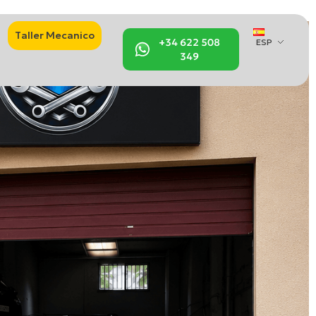
Taller Mecanico
+34 622 508
ESP
349