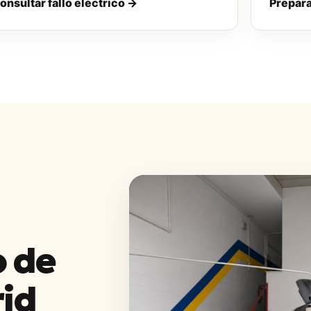
onsultar fallo eléctrico →
Prepara
o de
rid