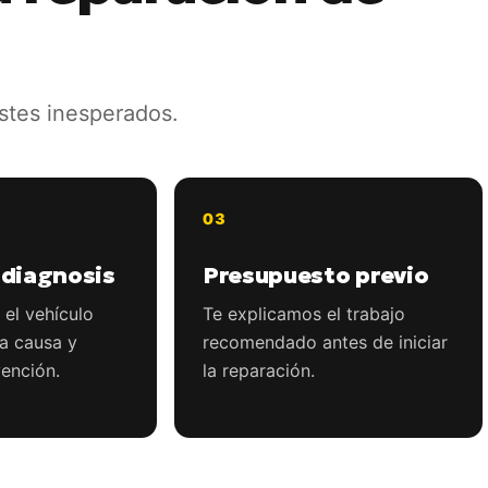
ostes inesperados.
 diagnosis
Presupuesto previo
l vehículo
Te explicamos el trabajo
la causa y
recomendado antes de iniciar
vención.
la reparación.