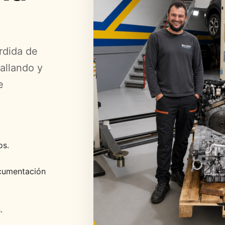
rdida de
allando y
e
os.
ocumentación
.