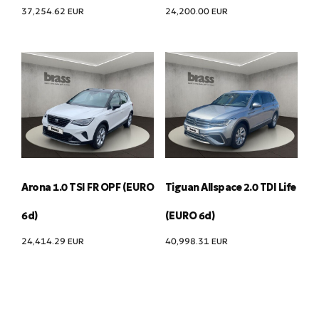
37,254.62
EUR
24,200.00
EUR
Arona 1.0 TSI FR OPF (EURO
Tiguan Allspace 2.0 TDI Life
6d)
(EURO 6d)
24,414.29
EUR
40,998.31
EUR