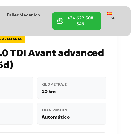
Taller Mecanico
+34 622 508
ESP
349
E ALEMANIA
.0 TDI Avant advanced
6d)
KILOMETRAJE
10 km
TRANSMISIÓN
Automático