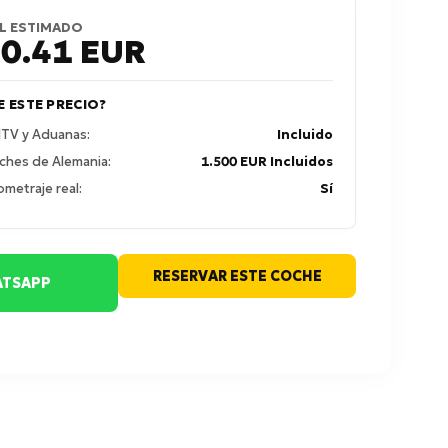
L ESTIMADO
50.41
EUR
E ESTE PRECIO?
 ITV y Aduanas:
Incluido
ches de Alemania:
1.500 EUR Incluidos
ometraje real:
Sí
RESERVAR ESTE COCHE
TSAPP