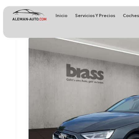
Inicio
Servicios Y Precios
Coches
Coches de Alemania
Importación de Coches de Alemania