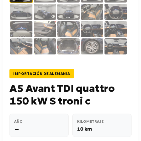
IMPORTACIÓN DE ALEMANIA
A5 Avant TDI quattro
150 kW S troni c
AÑO
KILOMETRAJE
—
10 km