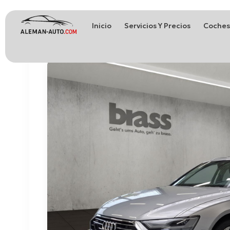
Inicio
Servicios Y Precios
Coches
Coches de Alemania
Importación de Coches de Alemania