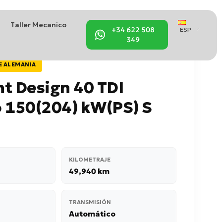
Taller Mecanico
+34 622 508
ESP
349
E ALEMANIA
t Design 40 TDI
 150(204) kW(PS) S
KILOMETRAJE
49,940 km
TRANSMISIÓN
Automático