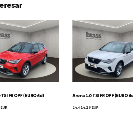
eresar
 TSI FR OPF (EURO 6d)
Arona 1.0 TSI FR OPF (EURO 6
0
EUR
24,414.29
EUR