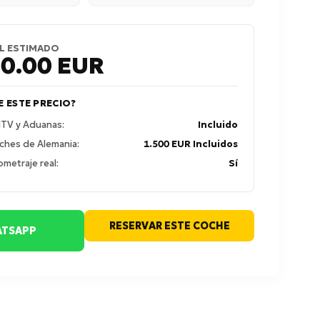
L ESTIMADO
50.00
EUR
E ESTE PRECIO?
 ITV y Aduanas:
Incluido
ches de Alemania:
1.500 EUR Incluidos
ometraje real:
Sí
RESERVAR ESTE COCHE
TSAPP