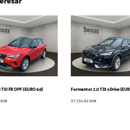
eresar
 TSI FR OPF (EURO 6d)
Formentor 2.0 TDI 4Drive (EU
0
EUR
37,254.62
EUR