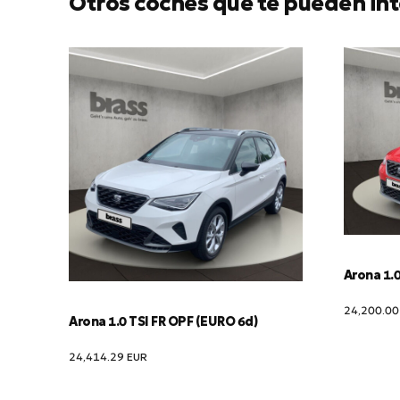
Otros coches que te pueden int
Arona 1.0
24,200.0
Arona 1.0 TSI FR OPF (EURO 6d)
24,414.29
EUR