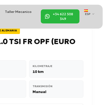
Taller Mecanico
+34 622 508
ESP
349
E ALEMANIA
.0 TSI FR OPF (EURO
KILOMETRAJE
10 km
TRANSMISIÓN
Manual