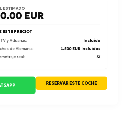
L ESTIMADO
00.00
EUR
E ESTE PRECIO?
 ITV y Aduanas:
Incluido
ches de Alemania:
1.500 EUR Incluidos
ometraje real:
Sí
RESERVAR ESTE COCHE
TSAPP