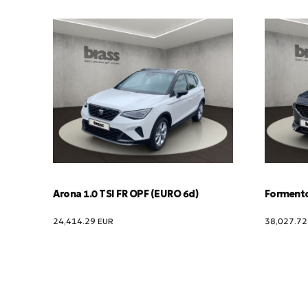
Arona 1.0 TSI FR OPF (EURO 6d)
Formentor
24,414.29
EUR
38,027.7