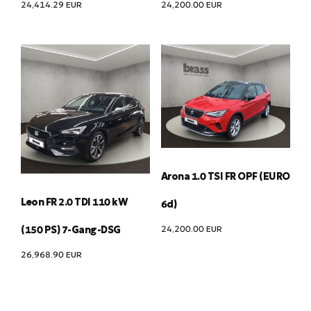
24,414.29
EUR
24,200.00
EUR
Arona 1.0 TSI FR OPF (EURO
Leon FR 2.0 TDI 110 kW
6d)
24,200.00
EUR
(150 PS) 7-Gang-DSG
26,968.90
EUR