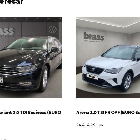
eresar
riant 2.0 TDI Business (EURO
Arona 1.0 TSI FR OPF (EURO 6
24,414.29
EUR
9
EUR