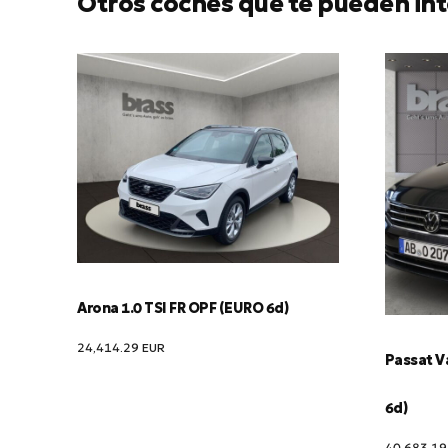
Otros coches que te pueden int
Arona 1.0 TSI FR OPF (EURO 6d)
24,414.29
EUR
Passat Va
6d)
40,683.1