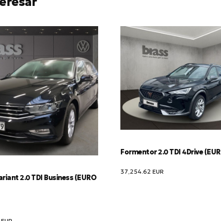
eresar
Formentor 2.0 TDI 4Drive (EU
37,254.62
EUR
riant 2.0 TDI Business (EURO
9
EUR