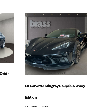
RO 6d)
C8 Corvette Stingray Coupé Callaway
Edition
145,900.00
EUR