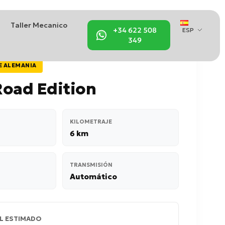
Taller Mecanico
+34 622 508
ESP
349
E ALEMANIA
Road Edition
KILOMETRAJE
6 km
TRANSMISIÓN
Automático
L ESTIMADO