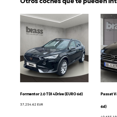
Otros coches que te pueden int
Formentor 2.0 TDI 4Drive (EURO 6d)
Passat Va
37,254.62
EUR
6d)
40,683.1