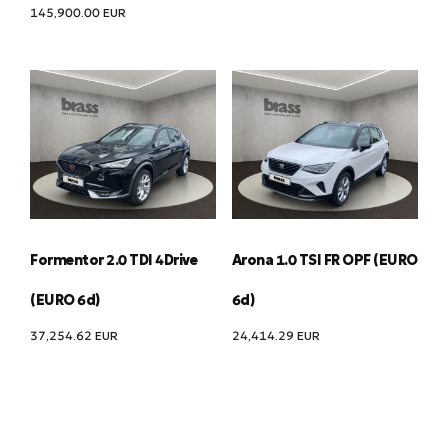
145,900.00
EUR
Formentor 2.0 TDI 4Drive
Arona 1.0 TSI FR OPF (EURO
(EURO 6d)
6d)
37,254.62
EUR
24,414.29
EUR