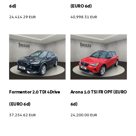
6d)
(EURO 6d)
24,414.29
EUR
40,998.31
EUR
Formentor 2.0 TDI 4Drive
Arona 1.0 TSI FR OPF (EURO
(EURO 6d)
6d)
37,254.62
EUR
24,200.00
EUR