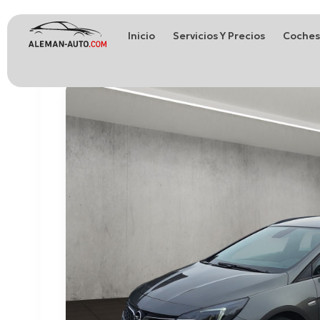
Inicio
Servicios Y Precios
Coches
Coches de Alemania
Importación de Coches de Alemania