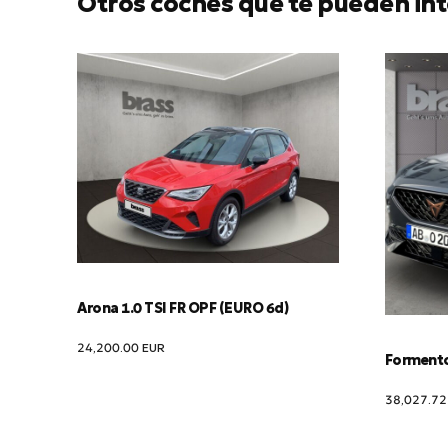
Otros coches que te pueden int
Arona 1.0 TSI FR OPF (EURO 6d)
24,200.00
EUR
Formentor
38,027.7