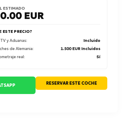
L ESTIMADO
50.00
EUR
E ESTE PRECIO?
 ITV y Aduanas:
Incluido
ches de Alemania:
1.500 EUR Incluidos
ometraje real:
Sí
RESERVAR ESTE COCHE
TSAPP