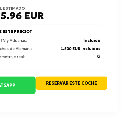
L ESTIMADO
15.96
EUR
E ESTE PRECIO?
 ITV y Aduanas:
Incluido
ches de Alemania:
1.500 EUR Incluidos
ometraje real:
Sí
RESERVAR ESTE COCHE
TSAPP