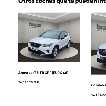
Otros coches que te pueden int
Arona 1.0 TSI FR OPF (EURO 6d)
24,414.29
EUR
Combo-e 
41,593.0