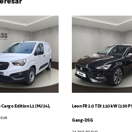
eresar
Cargo Edition L1 (MJ24),
Leon FR 2.0 TDI 110 kW (150 PS
0
EUR
Gang-DSG
26,968.90
EUR