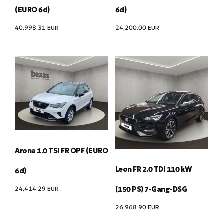
(EURO 6d)
6d)
40,998.31
EUR
24,200.00
EUR
Arona 1.0 TSI FR OPF (EURO
Leon FR 2.0 TDI 110 kW
6d)
24,414.29
EUR
(150 PS) 7-Gang-DSG
26,968.90
EUR