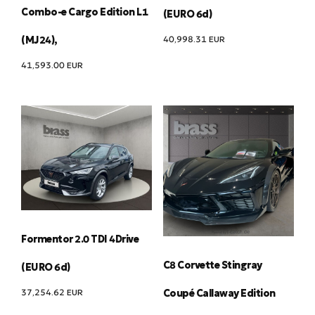
Combo-e Cargo Edition L1
(EURO 6d)
40,998.31
EUR
(MJ24),
41,593.00
EUR
Formentor 2.0 TDI 4Drive
C8 Corvette Stingray
(EURO 6d)
37,254.62
EUR
Coupé Callaway Edition