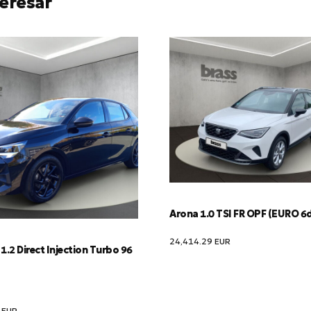
eresar
Arona 1.0 TSI FR OPF (EURO 6
24,414.29
EUR
1.2 Direct Injection Turbo 96
0
EUR