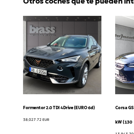
Otros coches que te pueden int
Formentor 2.0 TDI 4Drive (EURO 6d)
Corsa GS 
38,027.72
EUR
kW (130
13,943.7