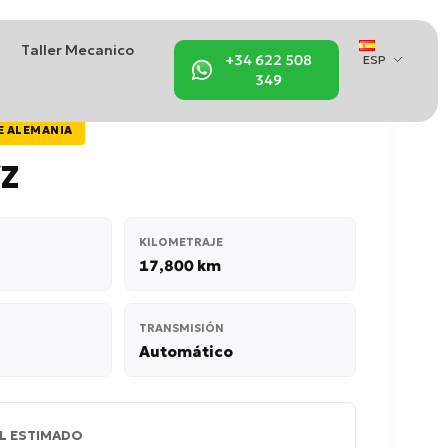
Taller Mecanico
+34 622 508
ESP
349
E ALEMANIA
VZ
KILOMETRAJE
17,800 km
TRANSMISIÓN
Automático
L ESTIMADO