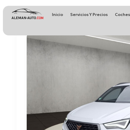
Inicio
Servicios Y Precios
Coches
Coches de Alemania
Importación de Coches de Alemania