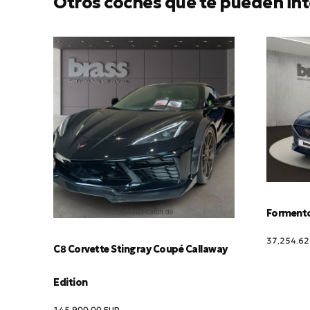
Otros coches que te pueden int
Formentor
37,254.6
C8 Corvette Stingray Coupé Callaway
Edition
145,900.00
EUR