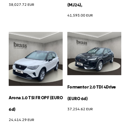
38,027.72
EUR
(MJ24),
41,593.00
EUR
Formentor 2.0 TDI 4Drive
Arona 1.0 TSI FR OPF (EURO
(EURO 6d)
37,254.62
EUR
6d)
24,414.29
EUR