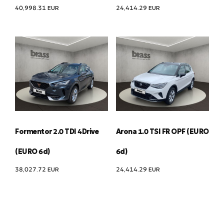
40,998.31
EUR
24,414.29
EUR
Formentor 2.0 TDI 4Drive
Arona 1.0 TSI FR OPF (EURO
(EURO 6d)
6d)
38,027.72
EUR
24,414.29
EUR