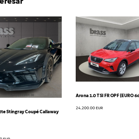
eresar
Arona 1.0 TSI FR OPF (EURO 6
24,200.00
EUR
tte Stingray Coupé Callaway
00
EUR