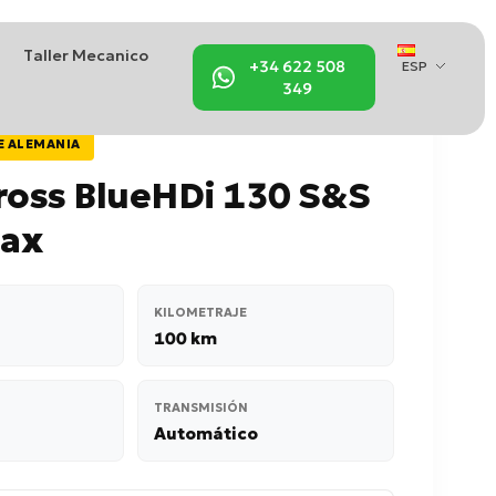
Taller Mecanico
+34 622 508
ESP
349
E ALEMANIA
ross BlueHDi 130 S&S
ax
KILOMETRAJE
100 km
TRANSMISIÓN
Automático