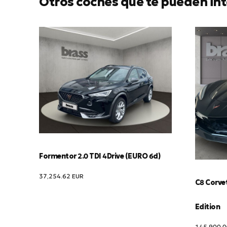
Otros coches que te pueden int
Formentor 2.0 TDI 4Drive (EURO 6d)
37,254.62
EUR
C8 Corve
Edition
145,900.