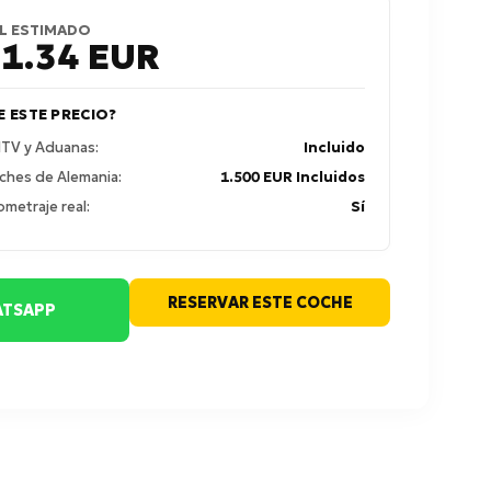
L ESTIMADO
61.34
EUR
E ESTE PRECIO?
 ITV y Aduanas:
Incluido
ches de Alemania:
1.500 EUR Incluidos
ometraje real:
Sí
RESERVAR ESTE COCHE
TSAPP