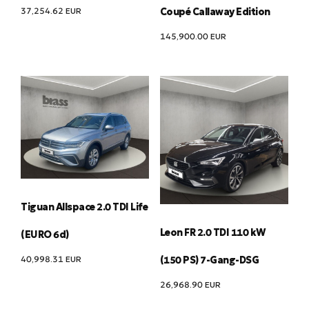
37,254.62
EUR
Coupé Callaway Edition
145,900.00
EUR
Tiguan Allspace 2.0 TDI Life
Leon FR 2.0 TDI 110 kW
(EURO 6d)
40,998.31
EUR
(150 PS) 7-Gang-DSG
26,968.90
EUR