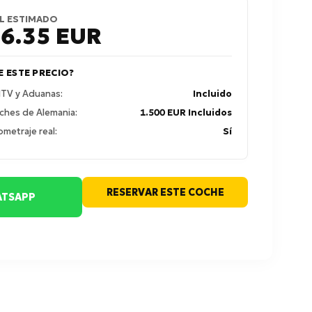
L ESTIMADO
46.35
EUR
E ESTE PRECIO?
 ITV y Aduanas:
Incluido
ches de Alemania:
1.500 EUR Incluidos
ometraje real:
Sí
RESERVAR ESTE COCHE
TSAPP