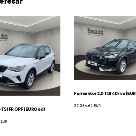
eresar
Formentor 2.0 TDI 4Drive (EU
37,254.62
EUR
 TSI FR OPF (EURO 6d)
9
EUR