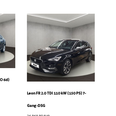
RO 6d)
Leon FR 2.0 TDI 110 kW (150 PS) 7-
Gang-DSG
26,968.90
EUR