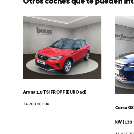
Otros coches que te pueden int
Arona 1.0 TSI FR OPF (EURO 6d)
24,200.00
EUR
Corsa GS 
kW (130
13,943.7