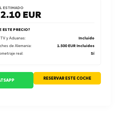
L ESTIMADO
52.10
EUR
E ESTE PRECIO?
 ITV y Aduanas:
Incluido
ches de Alemania:
1.500 EUR Incluidos
ometraje real:
Sí
RESERVAR ESTE COCHE
TSAPP