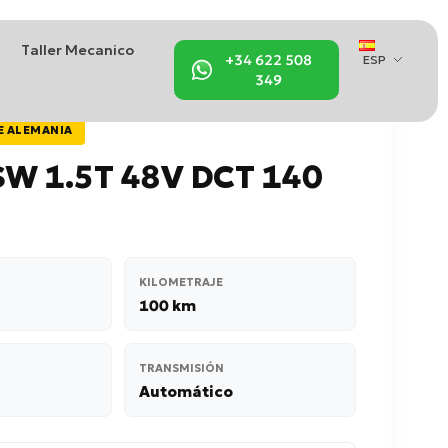
Taller Mecanico
+34 622 508
ESP
349
E ALEMANIA
W 1.5T 48V DCT 140
KILOMETRAJE
100 km
TRANSMISIÓN
Automático