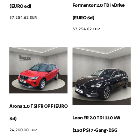
Formentor 2.0 TDI 4Drive
(EURO 6d)
37,254.62
EUR
(EURO 6d)
37,254.62
EUR
Arona 1.0 TSI FR OPF (EURO
Leon FR 2.0 TDI 110 kW
6d)
24,200.00
EUR
(150 PS) 7-Gang-DSG