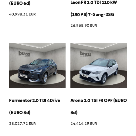
Leon FR 2.0 TDI 110 kW
(EURO 6d)
40,998.31
EUR
(150 PS) 7-Gang-DSG
26,968.90
EUR
Formentor 2.0 TDI 4Drive
Arona 1.0 TSI FR OPF (EURO
(EURO 6d)
6d)
38,027.72
EUR
24,414.29
EUR