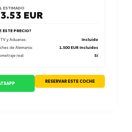
L ESTIMADO
23.53
EUR
E ESTE PRECIO?
 ITV y Aduanas:
Incluido
ches de Alemania:
1.500 EUR Incluidos
ometraje real:
Sí
RESERVAR ESTE COCHE
TSAPP