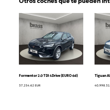
Otros coches que te pueden int
Formentor 2.0 TDI 4Drive (EURO 6d)
Tiguan Al
37,254.62
EUR
40,998.3