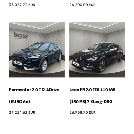
38,027.72
EUR
24,200.00
EUR
Formentor 2.0 TDI 4Drive
Leon FR 2.0 TDI 110 kW
(EURO 6d)
(150 PS) 7-Gang-DSG
37,254.62
EUR
26,968.90
EUR