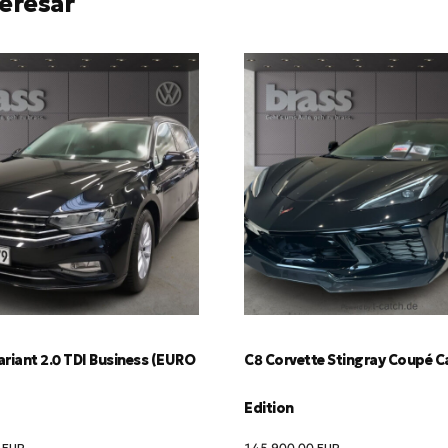
eresar
riant 2.0 TDI Business (EURO
C8 Corvette Stingray Coupé C
Edition
9
EUR
145,900.00
EUR