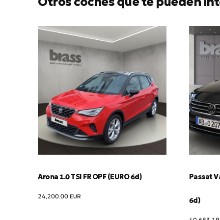
Otros coches que te pueden int
Arona 1.0 TSI FR OPF (EURO 6d)
Passat Va
24,200.00
EUR
6d)
40,683.1