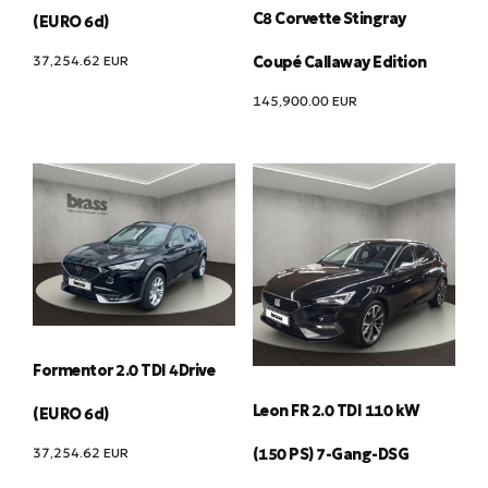
C8 Corvette Stingray
(EURO 6d)
37,254.62
EUR
Coupé Callaway Edition
145,900.00
EUR
Formentor 2.0 TDI 4Drive
Leon FR 2.0 TDI 110 kW
(EURO 6d)
37,254.62
EUR
(150 PS) 7-Gang-DSG