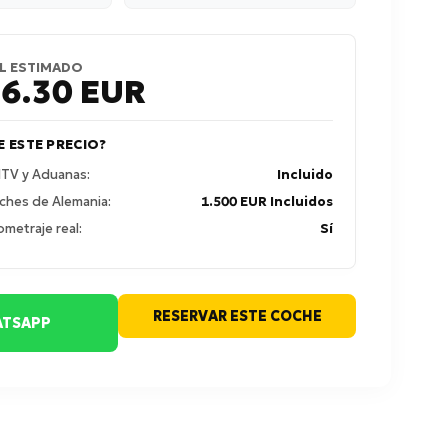
L ESTIMADO
56.30
EUR
E ESTE PRECIO?
 ITV y Aduanas:
Incluido
ches de Alemania:
1.500 EUR Incluidos
ometraje real:
Sí
RESERVAR ESTE COCHE
TSAPP