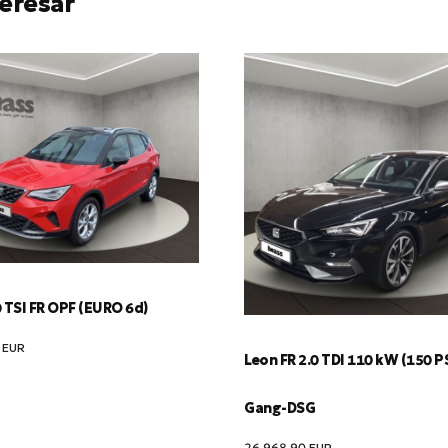
eresar
 TSI FR OPF (EURO 6d)
0
EUR
Leon FR 2.0 TDI 110 kW (150 PS
Gang-DSG
26,968.90
EUR