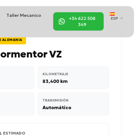
Taller Mecanico
+34 622 508
ESP
349
E ALEMANIA
Formentor VZ
KILOMETRAJE
83,400 km
TRANSMISIÓN
Automático
L ESTIMADO