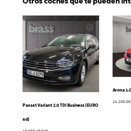
Otros coches que te pueden int
Arona 1.0
24,200.0
Passat Variant 2.0 TDI Business (EURO
6d)
40,683.19
EUR