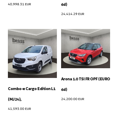
40,998.31
EUR
6d)
24,414.29
EUR
Arona 1.0 TSI FR OPF (EURO
Combo-e Cargo Edition L1
6d)
24,200.00
EUR
(MJ24),
41,593.00
EUR