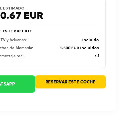
L ESTIMADO
80.67
EUR
E ESTE PRECIO?
 ITV y Aduanas:
Incluido
ches de Alemania:
1.500 EUR Incluidos
ometraje real:
Sí
RESERVAR ESTE COCHE
TSAPP