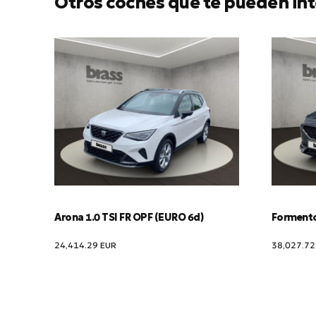
Otros coches que te pueden int
Arona 1.0 TSI FR OPF (EURO 6d)
Formentor
24,414.29
EUR
38,027.7