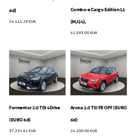
Combo-e Cargo Edition L1
6d)
24,414.29
EUR
(MJ24),
41,593.00
EUR
Formentor 2.0 TDI 4Drive
Arona 1.0 TSI FR OPF (EURO
(EURO 6d)
6d)
37,254.62
EUR
24,200.00
EUR