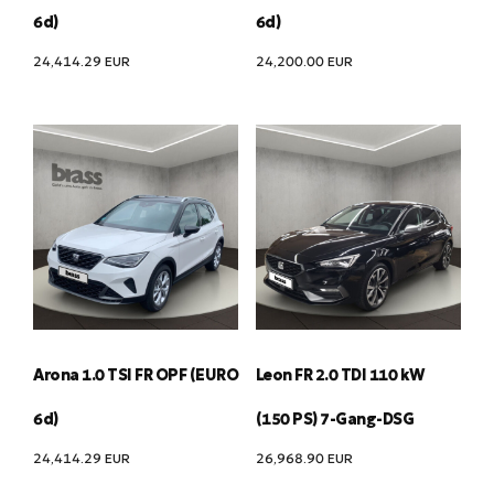
6d)
6d)
24,414.29
EUR
24,200.00
EUR
Arona 1.0 TSI FR OPF (EURO
Leon FR 2.0 TDI 110 kW
6d)
(150 PS) 7-Gang-DSG
24,414.29
EUR
26,968.90
EUR