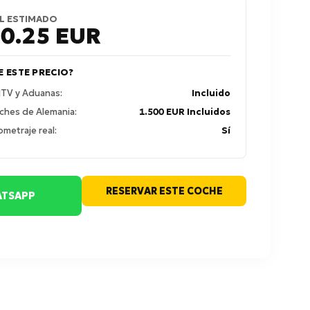
L ESTIMADO
30.25
EUR
E ESTE PRECIO?
 ITV y Aduanas:
Incluido
ches de Alemania:
1.500 EUR Incluidos
ometraje real:
Sí
RESERVAR ESTE COCHE
TSAPP