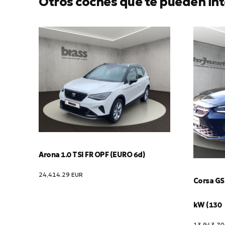
Otros coches que te pueden int
Arona 1.0 TSI FR OPF (EURO 6d)
24,414.29
EUR
Corsa GS 
kW (130
13,943.7