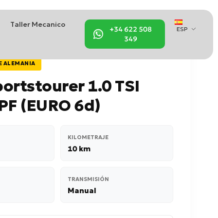
Taller Mecanico
+34 622 508
ESP
349
E ALEMANIA
ortstourer 1.0 TSI
PF (EURO 6d)
KILOMETRAJE
10 km
TRANSMISIÓN
Manual