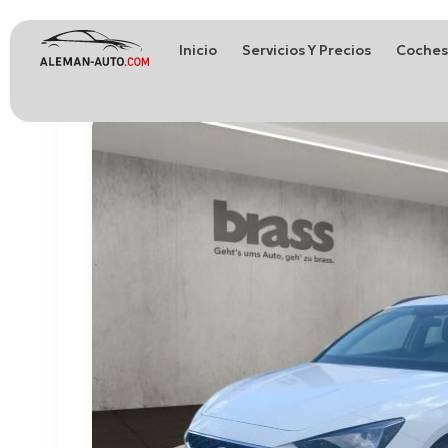
Inicio
Servicios Y Precios
Coches
Coches de Alemania
Importación de Coches de Alemania