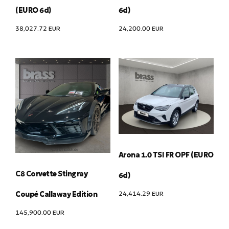
(EURO 6d)
6d)
38,027.72
EUR
24,200.00
EUR
Arona 1.0 TSI FR OPF (EURO
C8 Corvette Stingray
6d)
24,414.29
EUR
Coupé Callaway Edition
145,900.00
EUR