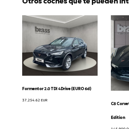
Otros coches que te pueden int
Formentor 2.0 TDI 4Drive (EURO 6d)
37,254.62
EUR
C8 Corve
Edition
145,900.