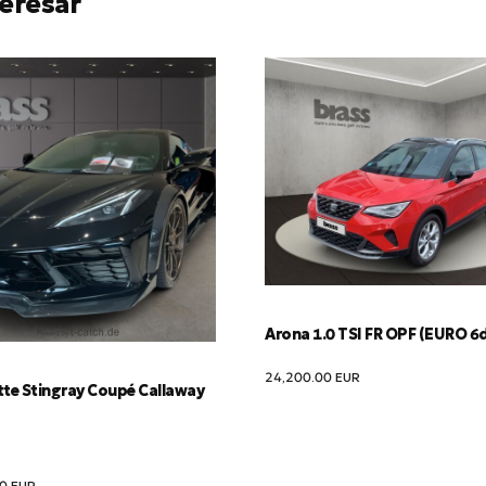
eresar
Arona 1.0 TSI FR OPF (EURO 6
24,200.00
EUR
tte Stingray Coupé Callaway
00
EUR