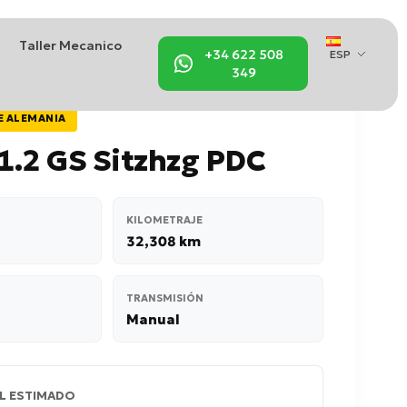
Taller Mecanico
+34 622 508
ESP
349
E ALEMANIA
1.2 GS Sitzhzg PDC
KILOMETRAJE
32,308 km
TRANSMISIÓN
Manual
L ESTIMADO