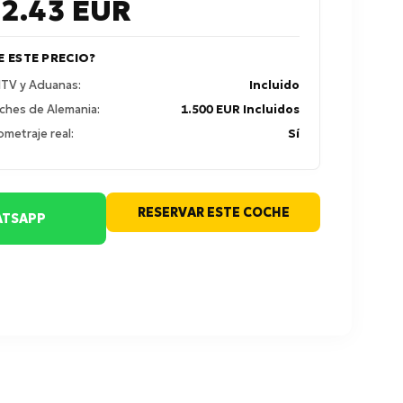
92.43
EUR
E ESTE PRECIO?
 ITV y Aduanas:
Incluido
ches de Alemania:
1.500 EUR Incluidos
ometraje real:
Sí
RESERVAR ESTE COCHE
TSAPP