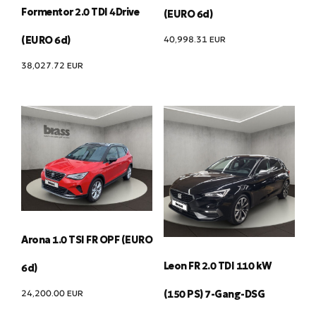
Formentor 2.0 TDI 4Drive
(EURO 6d)
40,998.31
EUR
(EURO 6d)
38,027.72
EUR
Arona 1.0 TSI FR OPF (EURO
Leon FR 2.0 TDI 110 kW
6d)
24,200.00
EUR
(150 PS) 7-Gang-DSG