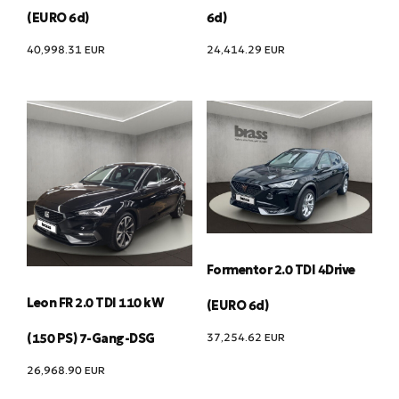
(EURO 6d)
6d)
40,998.31
EUR
24,414.29
EUR
Formentor 2.0 TDI 4Drive
Leon FR 2.0 TDI 110 kW
(EURO 6d)
37,254.62
EUR
(150 PS) 7-Gang-DSG
26,968.90
EUR