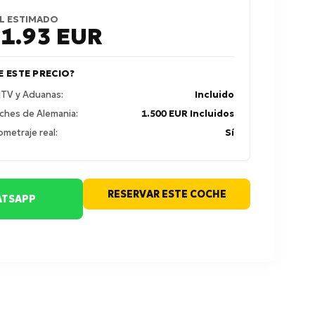
L ESTIMADO
31.93
EUR
E ESTE PRECIO?
 ITV y Aduanas:
Incluido
ches de Alemania:
1.500 EUR Incluidos
ometraje real:
Sí
RESERVAR ESTE COCHE
TSAPP