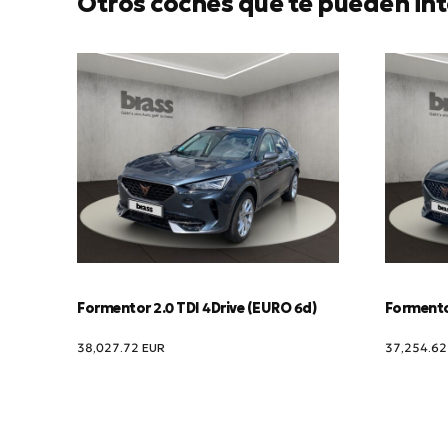
Otros coches que te pueden int
Formentor 2.0 TDI 4Drive (EURO 6d)
Formentor
38,027.72
EUR
37,254.6