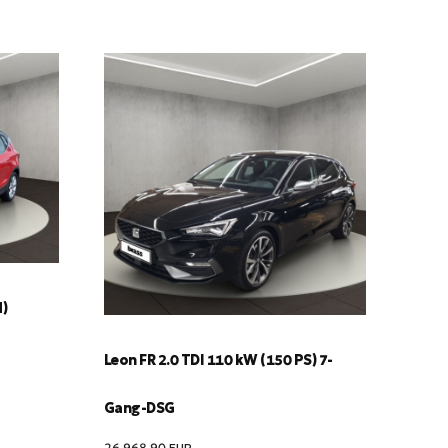
d)
Leon FR 2.0 TDI 110 kW (150 PS) 7-
Gang-DSG
26,968.90
EUR