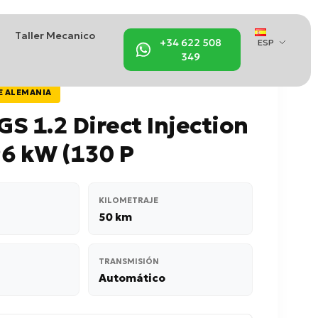
Taller Mecanico
+34 622 508
ESP
349
E ALEMANIA
S 1.2 Direct Injection
6 kW (130 P
KILOMETRAJE
50 km
TRANSMISIÓN
Automático