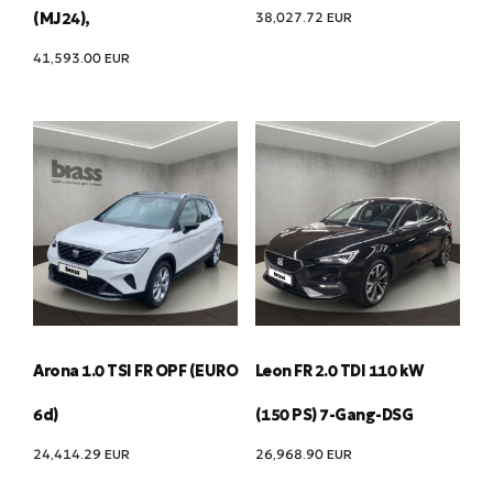
38,027.72
EUR
(MJ24),
41,593.00
EUR
Arona 1.0 TSI FR OPF (EURO
Leon FR 2.0 TDI 110 kW
6d)
(150 PS) 7-Gang-DSG
24,414.29
EUR
26,968.90
EUR