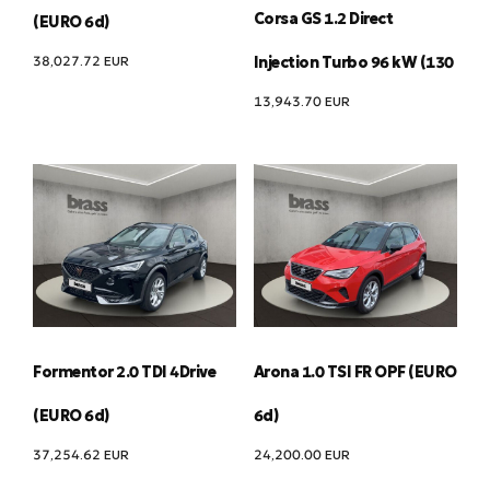
Corsa GS 1.2 Direct
(EURO 6d)
38,027.72
EUR
Injection Turbo 96 kW (130
13,943.70
EUR
Formentor 2.0 TDI 4Drive
Arona 1.0 TSI FR OPF (EURO
(EURO 6d)
6d)
37,254.62
EUR
24,200.00
EUR