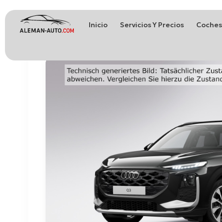
Inicio
Servicios Y Precios
Coches
Coches de Alemania
Importación de Coches de Alemania