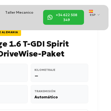
Taller Mecanico
+34 622 508
ESP
349
E ALEMANIA
e 1.6 T-GDI Spirit
DriveWise-Paket
KILOMETRAJE
—
TRANSMISIÓN
Automático