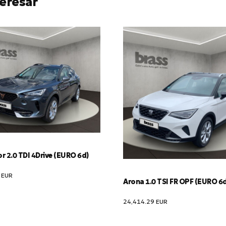
eresar
 2.0 TDI 4Drive (EURO 6d)
2
EUR
Arona 1.0 TSI FR OPF (EURO 6
24,414.29
EUR