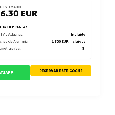
L ESTIMADO
56.30
EUR
E ESTE PRECIO?
 ITV y Aduanas:
Incluido
ches de Alemania:
1.500 EUR Incluidos
ometraje real:
Sí
RESERVAR ESTE COCHE
TSAPP