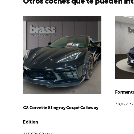
Otros coches que te pueden int
Formentor
38,027.7
C8 Corvette Stingray Coupé Callaway
Edition
145,900.00
EUR