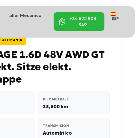
Taller Mecanico
+34 622 508
ESP
349
E ALEMANIA
GE 1.6D 48V AWD GT
kt. Sitze elekt.
appe
KILOMETRAJE
25,600 km
TRANSMISIÓN
Automático