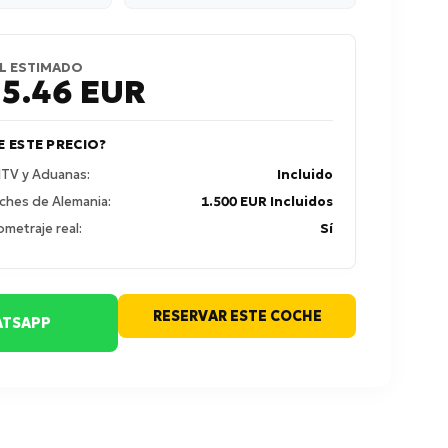
L ESTIMADO
55.46
EUR
E ESTE PRECIO?
 ITV y Aduanas:
Incluido
ches de Alemania:
1.500 EUR Incluidos
ometraje real:
Sí
RESERVAR ESTE COCHE
TSAPP