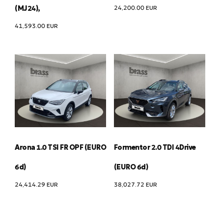
24,200.00
EUR
(MJ24),
41,593.00
EUR
Arona 1.0 TSI FR OPF (EURO
Formentor 2.0 TDI 4Drive
6d)
(EURO 6d)
24,414.29
EUR
38,027.72
EUR