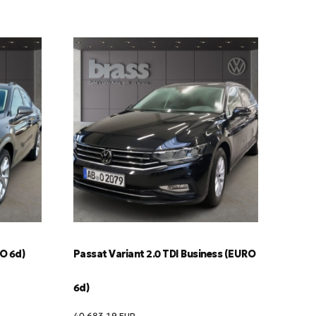
RO 6d)
Passat Variant 2.0 TDI Business (EURO
6d)
40,683.19
EUR