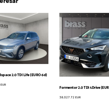
eresar
lspace 2.0 TDI Life (EURO 6d)
1
EUR
Formentor 2.0 TDI 4Drive (EU
38,027.72
EUR