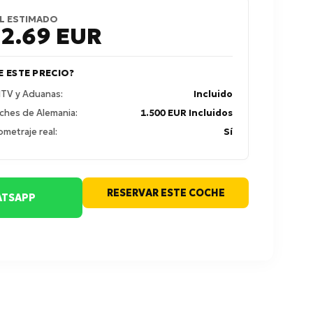
L ESTIMADO
22.69
EUR
E ESTE PRECIO?
 ITV y Aduanas:
Incluido
ches de Alemania:
1.500 EUR Incluidos
ometraje real:
Sí
RESERVAR ESTE COCHE
TSAPP