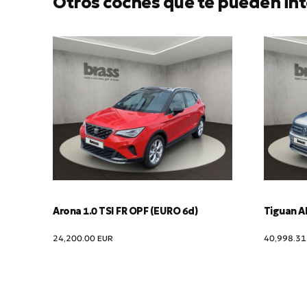
Otros coches que te pueden int
Arona 1.0 TSI FR OPF (EURO 6d)
Tiguan Al
24,200.00
EUR
40,998.3